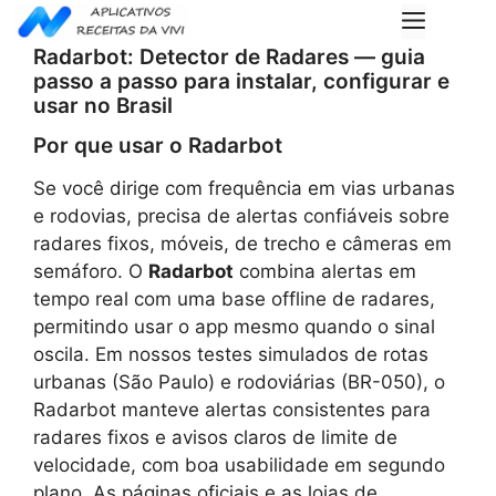
Pular
Menu
para
Radarbot: Detector de Radares — guia
o
passo a passo para instalar, configurar e
conteúdo
usar no Brasil
Por que usar o Radarbot
Se você dirige com frequência em vias urbanas
e rodovias, precisa de alertas confiáveis sobre
radares fixos, móveis, de trecho e câmeras em
semáforo. O
Radarbot
combina alertas em
tempo real com uma base offline de radares,
permitindo usar o app mesmo quando o sinal
oscila. Em nossos testes simulados de rotas
urbanas (São Paulo) e rodoviárias (BR-050), o
Radarbot manteve alertas consistentes para
radares fixos e avisos claros de limite de
velocidade, com boa usabilidade em segundo
plano. As páginas oficiais e as lojas de